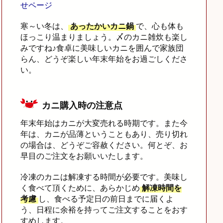
せページ
寒～い冬は、
あったかいカニ鍋
で、心も体も
ほっこり温まりましょう。〆のカニ雑炊も楽し
みですね♪食卓に美味しいカニを囲んで家族団
らん、どうぞ楽しい年末年始をお過ごしくださ
い。
カニ購入時の注意点
年末年始はカニが大変売れる時期です。また今
年は、カニが品薄ということもあり、売り切れ
の場合は、どうぞご容赦ください。何とぞ、お
早目のご注文をお願いいたします。
冷凍のカニは解凍する時間が必要です。美味し
く食べて頂くために、あらかじめ
解凍時間を
考慮
し、食べる予定日の前日までに届くよ
う、日程に余裕を持ってご注文することをおす
すめします。