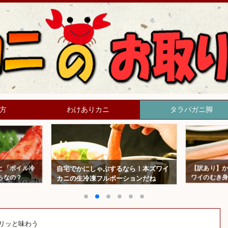
方
わけありカニ
タラバガニ脚
と「ボイル冷
【訳あり】か
自宅でかにしゃぶするなら！本ズワイ
ちなの？
ワイのむき身
カニの生冷凍フルポーションだね
リッと味わう