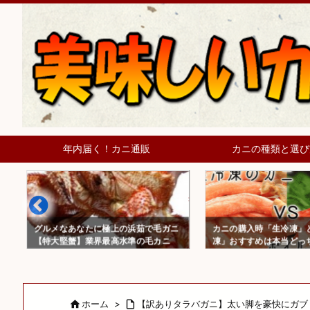
年内届く！カニ通販
カニの種類と選び
グルメなあなたに極上の浜茹で毛ガニ
カニの購入時「生冷凍」
【特大堅蟹】業界最高水準の毛カニ
凍」おすすめは本当どっ

ホーム
>

【訳ありタラバガニ】太い脚を豪快にガブ