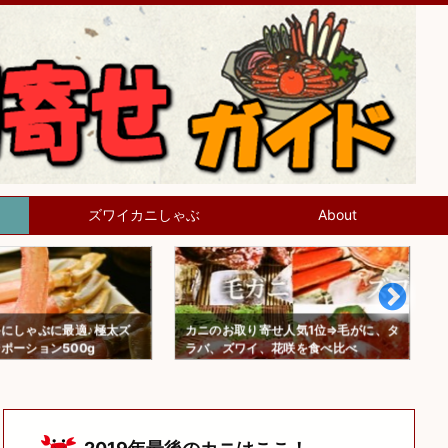
ズワイカニしゃぶ
About
にしゃぶに最適♪極太ズ
カニのお取り寄せ人気1位⇒毛がに、タ
ポーション500g
ラバ、ズワイ、花咲を食べ比べ