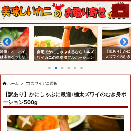

生冷凍」と「ボイ
【訳あり】かに
自宅でかにしゃぶするなら！本ズ
めは本当どっちな
太ズワイのむき
ワイカニの生冷凍フルポーション
g
だね

ホーム
>

ズワイガニ通販
【訳あり】かにしゃぶに最適♪極太ズワイのむき身ポ
ーション500g