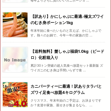
毎年よりさらに質のいいカニポーショ ...
【訳あり】かにしゃぶに最適♪極太ズワイ
のむき身ポーション1kg
年末年始に食べたいものと言えば、かにしゃぶで
す。熱々のお鍋で、今年一年の家族の労 ...
【送料無料】蟹しゃぶ福袋1.0kg（ビード
ロ）化粧箱入り
累計30トン突破の超人気食べ放題セット最新版 ズ
ワイガニのむき身は手間いらずで食 ...
カニパーティーに最適！訳ありタラバと
ズワイ足食べ放題4キログラム
クリスマス、年末年始のご予定は、お決まりです
か？友達や家族、親せきが集まるなら、 ...