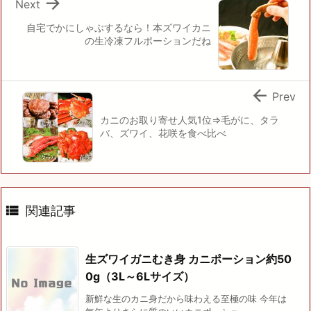

Next
自宅でかにしゃぶするなら！本ズワイカニ
の生冷凍フルポーションだね

Prev
カニのお取り寄せ人気1位⇒毛がに、タラ
バ、ズワイ、花咲を食べ比べ

関連記事
生ズワイガニむき身 カニポーション約50
0g（3L～6Lサイズ）
新鮮な生のカニ身だから味わえる至極の味 今年は