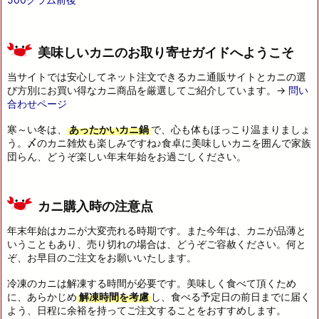
美味しいカニのお取り寄せガイドへようこそ
当サイトでは安心してネット注文できるカニ通販サイトとカニの選
び方別にお買い得なカニ商品を厳選してご紹介しています。→
問い
合わせページ
寒～い冬は、
あったかいカニ鍋
で、心も体もほっこり温まりましょ
う。〆のカニ雑炊も楽しみですね♪食卓に美味しいカニを囲んで家族
団らん、どうぞ楽しい年末年始をお過ごしください。
カニ購入時の注意点
年末年始はカニが大変売れる時期です。また今年は、カニが品薄と
いうこともあり、売り切れの場合は、どうぞご容赦ください。何と
ぞ、お早目のご注文をお願いいたします。
冷凍のカニは解凍する時間が必要です。美味しく食べて頂くため
に、あらかじめ
解凍時間を考慮
し、食べる予定日の前日までに届く
よう、日程に余裕を持ってご注文することをおすすめします。