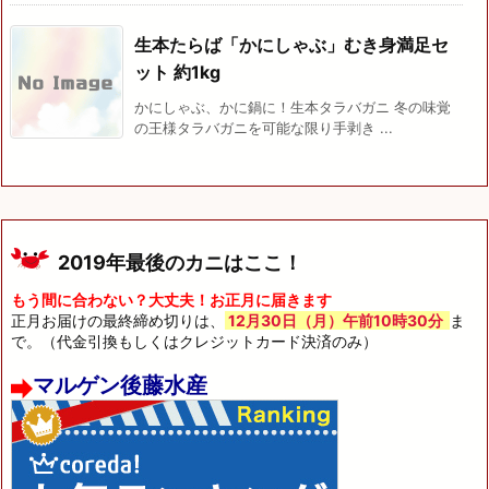
生本たらば「かにしゃぶ」むき身満足セ
ット 約1kg
かにしゃぶ、かに鍋に！生本タラバガニ 冬の味覚
の王様タラバガニを可能な限り手剥き ...
2019年最後のカニはここ！
もう間に合わない？大丈夫！お正月に届きます
正月お届けの最終締め切りは、
12月30日（月）午前10時30分
ま
で。（代金引換もしくはクレジットカード決済のみ）
マルゲン後藤水産