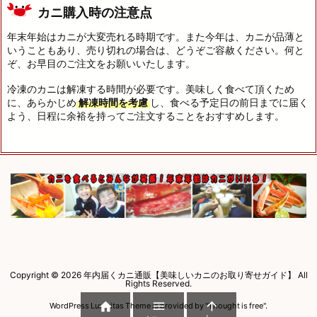
カニ購入時の注意点
年末年始はカニが大変売れる時期です。また今年は、カニが品薄と
いうこともあり、売り切れの場合は、どうぞご容赦ください。何と
ぞ、お早目のご注文をお願いいたします。
冷凍のカニは解凍する時間が必要です。美味しく食べて頂くため
に、あらかじめ
解凍時間を考慮
し、食べる予定日の前日までに届く
よう、日程に余裕を持ってご注文することをおすすめします。
Copyright ©
2026
年内届くカニ通販【美味しいカニのお取り寄せガイド】
All
Rights Reserved.



WordPress Luxeritas Theme is provided by "
Thought is free
".