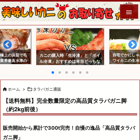

に極上の浜茹で毛
自宅でかにしゃ
カニの購入時「生冷凍」と「ボイ
】業界最高水準の
ワイカニの生冷
ル冷凍」おすすめは本当どっちな
だね
の？

ホーム
>

タラバガニ通販
【送料無料】完全数量限定の高品質タラバガニ脚
（約2kg前後）
販売開始から累計で300t完売！自慢の逸品「高品質タラバ
ガニ脚」