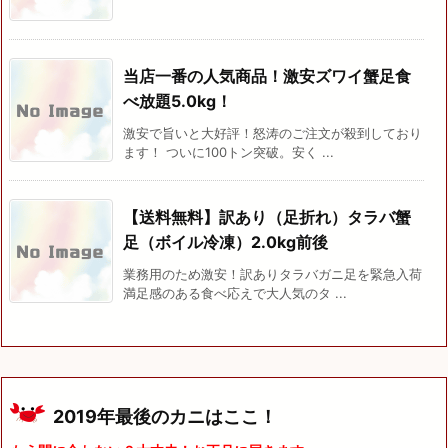
当店一番の人気商品！激安ズワイ蟹足食
べ放題5.0kg！
激安で旨いと大好評！怒涛のご注文が殺到しており
ます！ ついに100トン突破。安く ...
【送料無料】訳あり（足折れ）タラバ蟹
足（ボイル冷凍）2.0kg前後
業務用のため激安！訳ありタラバガニ足を緊急入荷
満足感のある食べ応えで大人気のタ ...
2019年最後のカニはここ！