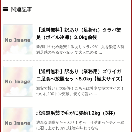

関連記事
【送料無料】訳あり（足折れ）タラバ蟹
足（ボイル冷凍）3.0kg前後
業務用のため激安！訳ありタラバガニ足を緊急入荷
満足感のある食べ応えで大人気のタ ...
【送料無料】訳あり（業務用）ズワイガ
ニ足食べ放題セット5.0kg【極太サイズ】
激安で旨いと大好評！こちらは希少な極太サイズ！
ついに100トン突破。安くて旨い ...
北海道浜茹で毛がに姿約1.2kg（3杯）
濃厚な味噌がたっぷり！ぎっしり詰まった身と一緒
に召し上がれ かに味噌を味わうなら ...