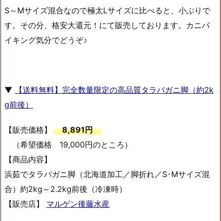
S～Mサイズ混合なので極太Lサイズに比べると、小ぶりで
す。その分、格安大還元！にて販売しております。カニバ
イキング気分でどうぞ♪
▼
【送料無料】完全数量限定の高品質タラバガニ脚（約2k
g前後）
【販売価格】
8,891円
（希望価格 19,000円のところ）
【商品内容】
浜茹でタラバガニ脚（北海道加工／脚折れ／S･Mサイズ混
合）約2kg～2.2kg前後（冷凍時）
【販売店】
マルゲン後藤水産